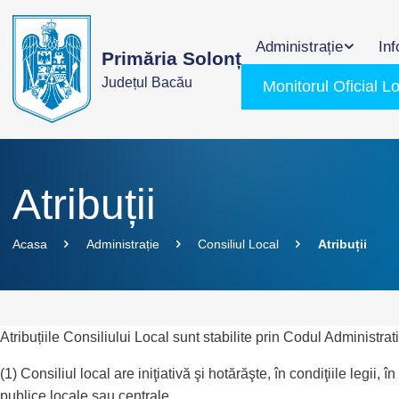
Administrație
Inf
Primăria Solonț
Județul Bacău
Monitorul Oficial L
Atribuții
Acasa
Administrație
Consiliul Local
Atribuții
Atribuțiile Consiliului Local sunt stabilite prin Codul Administr
(1) Consiliul local are iniţiativă şi hotărăşte, în condiţiile legii
publice locale sau centrale.