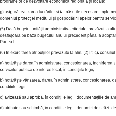
programelor de dezvoltare economică regională şi locală;
g) asigură realizarea lucrărilor şi ia măsurile necesare implem
domeniul protecţiei mediului şi gospodăririi apelor pentru servicii
(5) Dacă bugetul unităţii administrativ-teritoriale, prevăzut la ali
desfăşoară pe baza bugetului anului precedent până la adoptarea 
Partea I.
(6) În exercitarea atribuţiilor prevăzute la alin. (2) lit. c), consiliul
a) hotărăşte darea în administrare, concesionarea, închirierea s
serviciilor publice de interes local, în condiţiile legii;
b) hotărăşte vânzarea, darea în administrare, concesionarea, dar
condiţiile legii;
c) avizează sau aprobă, în condiţiile legii, documentaţiile de amen
d) atribuie sau schimbă, în condiţiile legii, denumiri de străzi, de