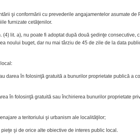
entării şi conformării cu prevederile angajamentelor asumate de
le furnizate cetăţenilor.
n. (4) lit. a), nu poate fi adoptat după două şedinţe consecutive, c
noului buget, dar nu mai târziu de 45 de zile de la data publicăr
 local:
au darea în folosinţă gratuită a bunurilor proprietate publică a 
ea în folosinţă gratuită sau închirierea bunurilor proprietate pr
ajare a teritoriului şi urbanism ale localităţilor;
 pieţe şi de orice alte obiective de interes public local.