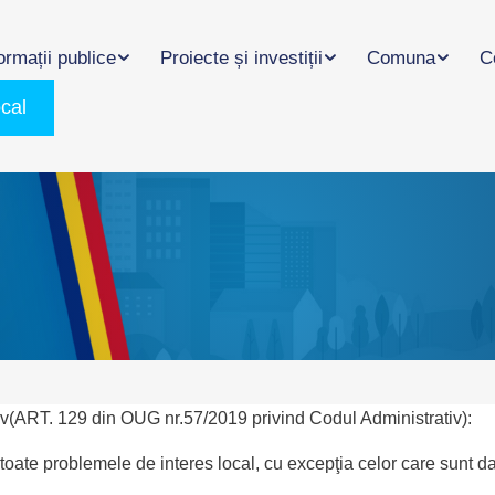
ormații publice
Proiecte și investiții
Comuna
C
ocal
ativ(ART. 129 din OUG nr.57/2019 privind Codul Administrativ):
, în toate problemele de interes local, cu excepţia celor care sunt d