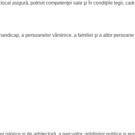
liul local asigură, potrivit competenţei sale şi în condiţiile legii, 
 handicap, a persoanelor vârstnice, a familiei şi a altor persoane
storice şi de arhitectură, a parcurilor, grădinilor publice şi reze