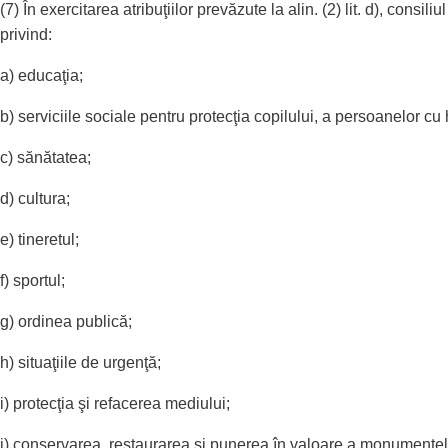
(7) În exercitarea atribuţiilor prevăzute la alin. (2) lit. d), consi
privind:
a) educaţia;
b) serviciile sociale pentru protecţia copilului, a persoanelor cu
c) sănătatea;
d) cultura;
e) tineretul;
f) sportul;
g) ordinea publică;
h) situaţiile de urgenţă;
i) protecţia şi refacerea mediului;
j) conservarea, restaurarea şi punerea în valoare a monumentelor i