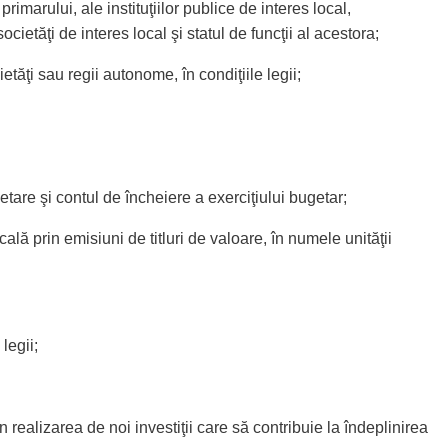
primarului, ale instituţiilor publice de interes local,
cietăţi de interes local şi statul de funcţii al acestora;
ietăţi sau regii autonome, în condiţiile legii;
getare şi contul de încheiere a exerciţiului bugetar;
lă prin emisiuni de titluri de valoare, în numele unităţii
legii;
in realizarea de noi investiţii care să contribuie la îndeplinirea