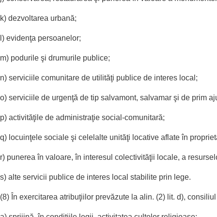
k) dezvoltarea urbană;
l) evidenţa persoanelor;
m) podurile şi drumurile publice;
n) serviciile comunitare de utilităţi publice de interes local;
o) serviciile de urgenţă de tip salvamont, salvamar şi de prim aju
p) activităţile de administraţie social-comunitară;
q) locuinţele sociale şi celelalte unităţi locative aflate în proprie
r) punerea în valoare, în interesul colectivităţii locale, a resursel
s) alte servicii publice de interes local stabilite prin lege.
(8) În exercitarea atribuţiilor prevăzute la alin. (2) lit. d), consiliul
a) sprijină, în condiţiile legii, activitatea cultelor religioase;