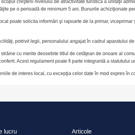
scopul creşterii nivelului de atractivitate turistică a unităţii admin
ăţite pe o perioadă de minimum 5 ani. Bunurile achiziţionate pentr
l local poate solicita informări şi rapoarte de la primar, viceprima
lităţi, potrivit legii, personalului angajat în cadrul aparatului de 
 străine cu merite deosebite titlul de cetăţean de onoare al com
conferit. Acest regulament poate fi parte integrantă a statutului uni
meniile de interes local, cu excepţia celor date în mod expres în co
 lucru
Articole