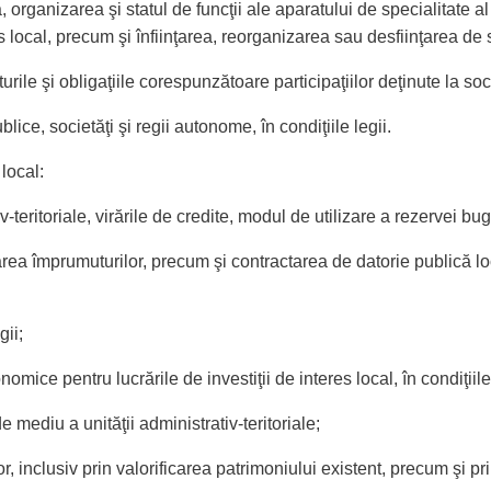
, organizarea şi statul de funcţii ale aparatului de specialitate al 
 local, precum şi înfiinţarea, reorganizarea sau desfiinţarea de so
turile şi obligaţiile corespunzătoare participaţiilor deţinute la soc
blice, societăţi şi regii autonome, în condiţiile legii.
 local:
-teritoriale, virările de credite, modul de utilizare a rezervei bu
ea împrumuturilor, precum şi contractarea de datorie publică loca
gii;
ice pentru lucrările de investiţii de interes local, în condiţiile 
 mediu a unităţii administrativ-teritoriale;
lor, inclusiv prin valorificarea patrimoniului existent, precum şi pr