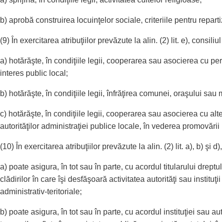
b) aprobă construirea locuinţelor sociale, criteriile pentru reparti
(9) În exercitarea atribuţiilor prevăzute la alin. (2) lit. e), consiliul
a) hotărăşte, în condiţiile legii, cooperarea sau asocierea cu per
interes public local;
b) hotărăşte, în condiţiile legii, înfrăţirea comunei, oraşului sau m
c) hotărăşte, în condiţiile legii, cooperarea sau asocierea cu alte
autorităţilor administraţiei publice locale, în vederea promovări
(10) În exercitarea atribuţiilor prevăzute la alin. (2) lit. a), b) şi d)
a) poate asigura, în tot sau în parte, cu acordul titularului drept
clădirilor în care îşi desfăşoară activitatea autorităţi sau institu
administrativ-teritoriale;
b) poate asigura, în tot sau în parte, cu acordul instituţiei sau au