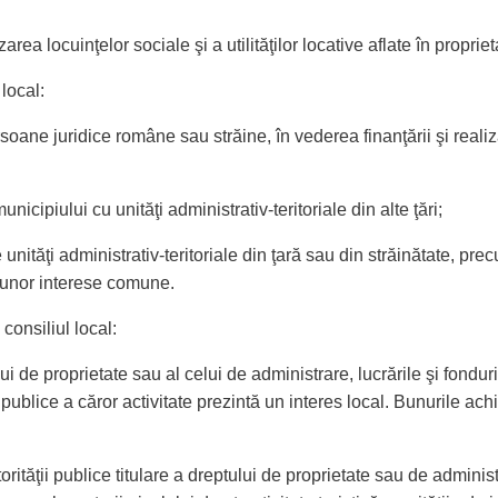
zarea locuinţelor sociale şi a utilităţilor locative aflate în propri
 local:
soane juridice române sau străine, în vederea finanţării şi realiză
unicipiului cu unităţi administrativ-teritoriale din alte ţări;
 unităţi administrativ-teritoriale din ţară sau din străinătate, pre
i unor interese comune.
, consiliul local:
ului de proprietate sau al celui de administrare, lucrările şi fond
ţii publice a căror activitate prezintă un interes local. Bunurile ac
torităţii publice titulare a dreptului de proprietate sau de adminis