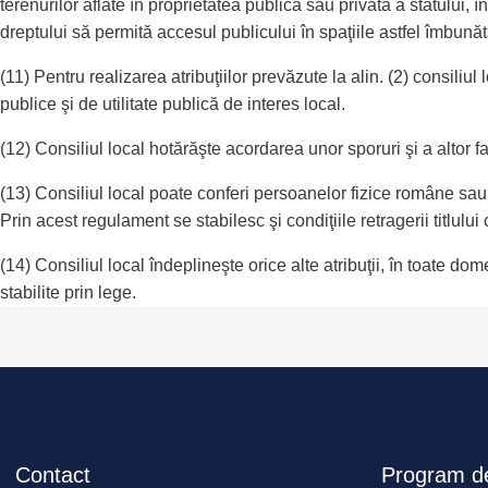
terenurilor aflate în proprietatea publică sau privată a statului, în 
dreptului să permită accesul publicului în spaţiile astfel îmbunăt
(11) Pentru realizarea atribuţiilor prevăzute la alin. (2) consiliu
publice şi de utilitate publică de interes local.
(12) Consiliul local hotărăşte acordarea unor sporuri şi a altor faci
(13) Consiliul local poate conferi persoanelor fizice române sau
Prin acest regulament se stabilesc şi condiţiile retragerii titlului 
(14) Consiliul local îndeplineşte orice alte atribuţii, în toate do
stabilite prin lege.
Contact
Program de