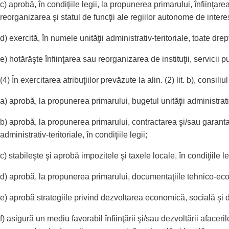
c) aprobă, în condiţiile legii, la propunerea primarului, înfiinţarea
reorganizarea şi statul de funcţii ale regiilor autonome de interes
d) exercită, în numele unităţii administrativ-teritoriale, toate drep
e) hotărăşte înfiinţarea sau reorganizarea de instituţii, servicii pu
(4) În exercitarea atribuţiilor prevăzute la alin. (2) lit. b), consiliul
a) aprobă, la propunerea primarului, bugetul unităţii administrativ
b) aprobă, la propunerea primarului, contractarea şi/sau garantar
administrativ-teritoriale, în condiţiile legii;
c) stabileşte şi aprobă impozitele şi taxele locale, în condiţiile le
d) aprobă, la propunerea primarului, documentaţiile tehnico-econom
e) aprobă strategiile privind dezvoltarea economică, socială şi de
f) asigură un mediu favorabil înfiinţării şi/sau dezvoltării afaceri