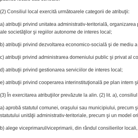
(2) Consiliul local exercită următoarele categorii de atribuţii:
a) atribuţii privind unitatea administrativ-teritorială, organizarea
ale societăţilor şi regiilor autonome de interes local;
b) atribuţii privind dezvoltarea economico-socială şi de mediu a
c) atribuţii privind administrarea domeniului public şi privat al 
d) atribuţii privind gestionarea serviciilor de interes local;
e) atribuţii privind cooperarea interinstituţională pe plan intern ş
(3) În exercitarea atribuţiilor prevăzute la alin. (2) lit. a), consiliul
a) aprobă statutul comunei, oraşului sau municipiului, precum şi 
statutului unităţii administrativ-teritoriale, precum şi un model o
b) alege viceprimarul/viceprimarii, din rândul consilierilor locali, 