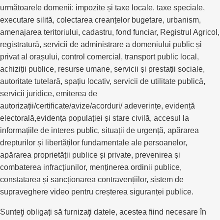
următoarele domenii: impozite și taxe locale, taxe speciale,
executare silită, colectarea creanțelor bugetare, urbanism,
amenajarea teritoriului, cadastru, fond funciar, Registrul Agricol,
registratură, servicii de administrare a domeniului public și
privat al orașului, control comercial, transport public local,
achiziții publice, resurse umane, servicii și prestații sociale,
autoritate tutelară, spațiu locativ, servicii de utilitate publică,
servicii juridice, emiterea de
autorizații/certificate/avize/acorduri/ adeverințe, evidență
electorală,evidența populației și stare civilă, accesul la
informațiile de interes public, situații de urgență, apărarea
drepturilor și libertăților fundamentale ale persoanelor,
apărarea proprietății publice și private, prevenirea și
combaterea infracțiunilor, menținerea ordinii publice,
constatarea și sancționarea contravențiilor, sistem de
supraveghere video pentru creșterea siguranței publice.
Sunteţi obligați să furnizaţi datele, acestea fiind necesare în