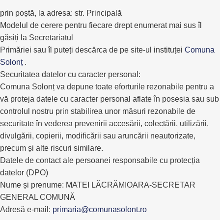
prin poștă, la adresa: str. Principală
Modelul de cerere pentru fiecare drept enumerat mai sus îl
găsiți la Secretariatul
Primăriei sau îl puteți descărca de pe site-ul instituței
Comuna
Solonț
.
Securitatea datelor cu caracter personal:
Comuna Solonț va depune toate eforturile rezonabile pentru a
vă proteja datele cu caracter personal aflate în posesia sau sub
controlul nostru prin stabilirea unor măsuri rezonabile de
securitate în vederea prevenirii accesării, colectării, utilizării,
divulgării, copierii, modificării sau aruncării neautorizate,
precum și alte riscuri similare.
Datele de contact ale persoanei responsabile cu protecția
datelor (DPO)
Nume și prenume: MATEI LĂCRĂMIOARA-SECRETAR
GENERAL COMUNĂ
Adresă e-mail:
primaria@comunasolont.ro