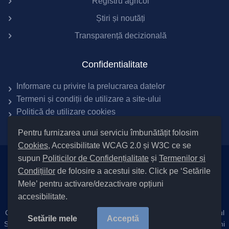
Registru agricol
Știri și noutăți
Transparență decizională
Confidentialitate
Informare cu privire la prelucrarea datelor
Termeni și condiții de utilizare a site-ului
Politică de utilizare cookies
Pentru furnizarea unui serviciu îmbunătățit folosim
Cookies
, Accesibilitate WCAG 2.0 și W3C ce se
supun
Politicilor de Confidențialitate
și
Termenilor și
Setări Cookies și Accesibilitate
Condițiilor
de folosire a acestui site. Click pe ‘Setările
|
Informare cu privire la prelucrarea datelor
|
Politică de utilizare
Mele’ pentru activare/dezactivare opțiuni
cookies
|
Termeni și condiții de utilizare a site-ului
|
Politică de
accesibilitate.
confidențialitate site
Cod Județ 4 / Județul Bacău / Tipul UAT – 14 – C – Comună / Codul
Setările mele
Acceptă
SIRUTA al Unitații Administrativ-Teritoriale
25488
/ Solonț |
Site Vechi