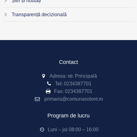
Știri și noutăți
Transparență decizională
Contact
Adresa: str. Principală
Tel:
0234387701
Fax:
0234387701
primaria@comunasolont.ro
Program de lucru
Luni – joi 08:00 – 16:00