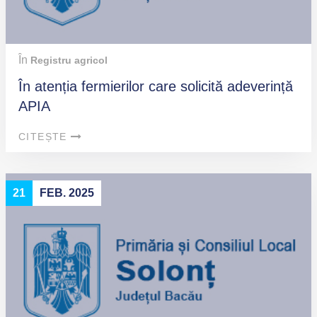
În
Registru agricol
În atenția fermierilor care solicită adeverință
APIA
CITEȘTE
21
FEB. 2025