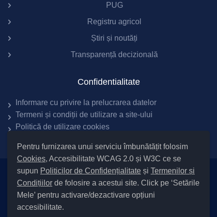
PUG
Registru agricol
Știri și noutăți
Transparență decizională
Confidentialitate
Informare cu privire la prelucrarea datelor
Termeni și condiții de utilizare a site-ului
Politică de utilizare cookies
Pentru furnizarea unui serviciu îmbunătățit folosim
Cookies
, Accesibilitate WCAG 2.0 și W3C ce se
supun
Politicilor de Confidențialitate
și
Termenilor și
Setări Cookies și Accesibilitate
Condițiilor
de folosire a acestui site. Click pe ‘Setările
|
Informare cu privire la prelucrarea datelor
|
Politică de utilizare
Mele’ pentru activare/dezactivare opțiuni
cookies
|
Termeni și condiții de utilizare a site-ului
|
Politică de
accesibilitate.
confidențialitate site