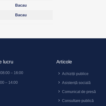
Bacau
Bacau
 lucru
Articole
i 08:00 – 16:00
Achiziții publice
:00 – 14:00
Asistență socială
Comunicat de presă
Consultare publică