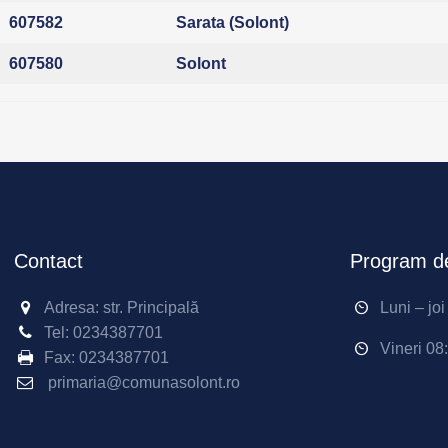
607582
Sarata (Solont)
607580
Solont
Contact
Program de
Adresa: str. Principală
Luni – jo
Tel:
0234387701
Vineri 08
Fax:
0234387701
primaria@comunasolont.ro