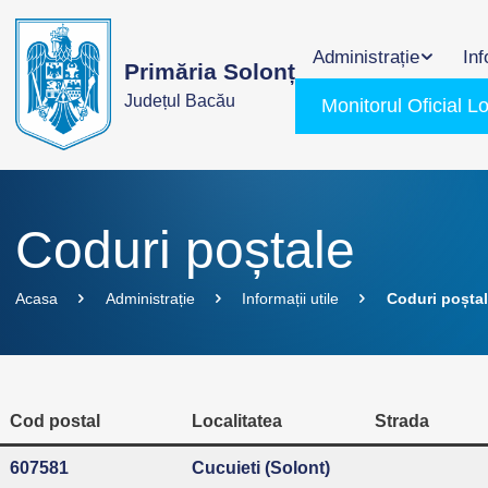
Administrație
Inf
Primăria Solonț
Județul Bacău
Monitorul Oficial L
Coduri poștale
Acasa
Administrație
Informații utile
Coduri poșta
Cod postal
Localitatea
Strada
607581
Cucuieti (Solont)