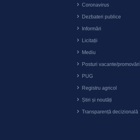
Coronavirus
Dezbateri publice
Informări
Licitații
Mediu
Posturi vacante/promovări
PUG
Registru agricol
Știri și noutăți
Transparență decizională