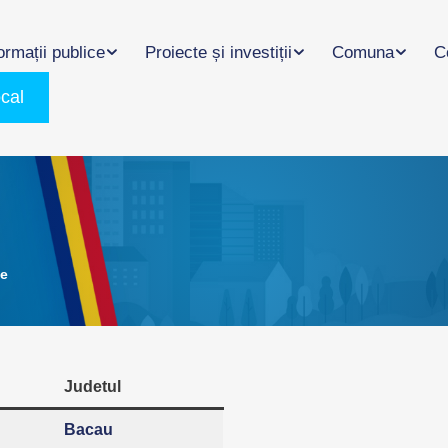
ormații publice
Proiecte și investiții
Comuna
C
ocal
le
Judetul
Bacau