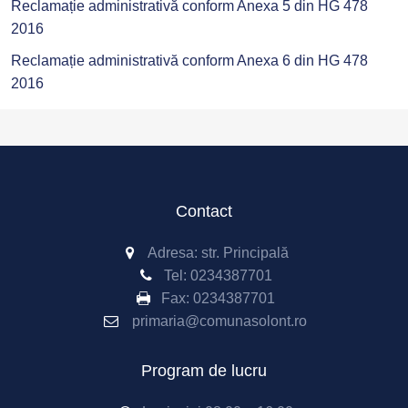
Reclamație administrativă conform Anexa 5 din HG 478
2016
Reclamație administrativă conform Anexa 6 din HG 478
2016
Contact
Adresa: str. Principală
Tel:
0234387701
Fax:
0234387701
primaria@comunasolont.ro
Program de lucru