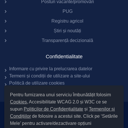
Posturi vacante/promovări
PUG
Registru agricol
Știri și noutăți
Transparență decizională
Confidentialitate
Informare cu privire la prelucrarea datelor
Termeni și condiții de utilizare a site-ului
Politică de utilizare cookies
Pentru furnizarea unui serviciu îmbunătățit folosim
Cookies
, Accesibilitate WCAG 2.0 și W3C ce se
supun
Politicilor de Confidențialitate
și
Termenilor și
Setări Cookies și Accesibilitate
Condițiilor
de folosire a acestui site. Click pe ‘Setările
|
Informare cu privire la prelucrarea datelor
|
Politică de utilizare
Mele’ pentru activare/dezactivare opțiuni
cookies
|
Termeni și condiții de utilizare a site-ului
|
Politică de