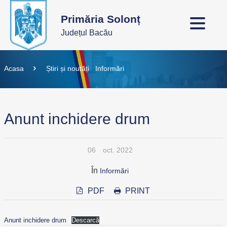
Primăria Solonț
Județul Bacău
Acasa
Știri și noutăți
Informări
Anunt inchidere drum
06
oct. 2022
În
Informări
PDF
PRINT
Anunt inchidere drum
Descarcă