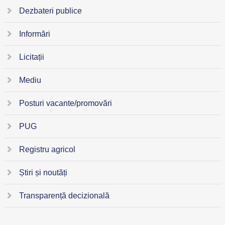
Dezbateri publice
Informări
Licitații
Mediu
Posturi vacante/promovări
PUG
Registru agricol
Știri și noutăți
Transparență decizională