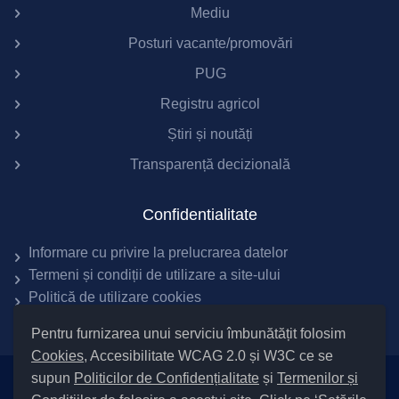
Mediu
Posturi vacante/promovări
PUG
Registru agricol
Știri și noutăți
Transparență decizională
Confidentialitate
Informare cu privire la prelucrarea datelor
Termeni și condiții de utilizare a site-ului
Politică de utilizare cookies
Pentru furnizarea unui serviciu îmbunătățit folosim
Cookies
, Accesibilitate WCAG 2.0 și W3C ce se
supun
Politicilor de Confidențialitate
și
Termenilor și
Setări Cookies și Accesibilitate