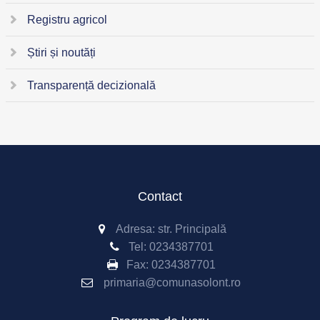
Registru agricol
Știri și noutăți
Transparență decizională
Contact
Adresa: str. Principală
Tel:
0234387701
Fax:
0234387701
primaria@comunasolont.ro