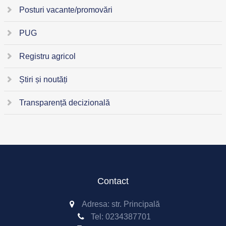
Posturi vacante/promovări
PUG
Registru agricol
Știri și noutăți
Transparență decizională
Contact
Adresa: str. Principală
Tel:
0234387701