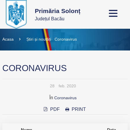
Primăria Solonț
Județul Bacău
Acasa
Știri și noutăți
Coronavirus
CORONAVIRUS
28
feb. 2020
În
Coronavirus
PDF
PRINT
Nume
Data