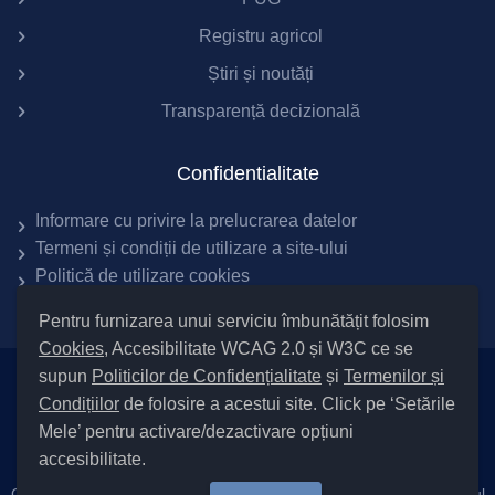
Registru agricol
Știri și noutăți
Transparență decizională
Confidentialitate
Informare cu privire la prelucrarea datelor
Termeni și condiții de utilizare a site-ului
Politică de utilizare cookies
Pentru furnizarea unui serviciu îmbunătățit folosim
Cookies
, Accesibilitate WCAG 2.0 și W3C ce se
supun
Politicilor de Confidențialitate
și
Termenilor și
Setări Cookies și Accesibilitate
Condițiilor
de folosire a acestui site. Click pe ‘Setările
|
Informare cu privire la prelucrarea datelor
|
Politică de utilizare
Mele’ pentru activare/dezactivare opțiuni
cookies
|
Termeni și condiții de utilizare a site-ului
|
Politică de
accesibilitate.
confidențialitate site
Cod Județ 4 / Județul Bacău / Tipul UAT – 14 – C – Comună / Codul