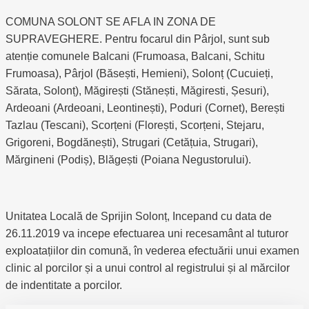
COMUNA SOLONT SE AFLA IN ZONA DE
SUPRAVEGHERE. Pentru focarul din Pârjol, sunt sub
atenție comunele Balcani (Frumoasa, Balcani, Schitu
Frumoasa), Pârjol (Băsești, Hemieni), Solonț (Cucuieți,
Sărata, Solonț), Măgirești (Stănești, Măgiresti, Șesuri),
Ardeoani (Ardeoani, Leontinești), Poduri (Cornet), Berești
Tazlau (Tescani), Scorțeni (Florești, Scorțeni, Stejaru,
Grigoreni, Bogdănești), Strugari (Cetățuia, Strugari),
Mărgineni (Podiș), Blăgești (Poiana Negustorului).
Unitatea Locală de Sprijin Solonț, Incepand cu data de
26.11.2019 va incepe efectuarea uni recesamânt al tuturor
exploatațiilor din comună, în vederea efectuării unui examen
clinic al porcilor și a unui control al registrului și al mărcilor
de indentitate a porcilor.