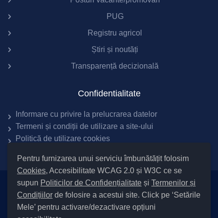
PUG
Registru agricol
Știri și noutăți
Transparență decizională
Confidentialitate
Informare cu privire la prelucrarea datelor
Termeni și condiții de utilizare a site-ului
Politică de utilizare cookies
Pentru furnizarea unui serviciu îmbunătățit folosim
Cookies
, Accesibilitate WCAG 2.0 și W3C ce se
supun
Politicilor de Confidențialitate
și
Termenilor și
Setări Cookies și Accesibilitate
Condițiilor
de folosire a acestui site. Click pe ‘Setările
|
Informare cu privire la prelucrarea datelor
|
Politică de utilizare
Mele’ pentru activare/dezactivare opțiuni
cookies
|
Termeni și condiții de utilizare a site-ului
|
Politică de