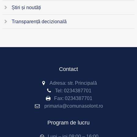
Știri și noutăți
Transparență decizională
Contact
Adresa: str. Principală
Tel:
0234387701
Fax:
0234387701
primaria@comunasolont.ro
Program de lucru
Luni – joi 08:00 – 16:00